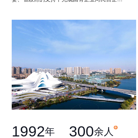
整体改制，并更名为湖南对外建设有限公司，
改制后的湖南对外建设遵循市场经济规律，解
放思想，实事求是，大胆进行企业制度创新，
公司治理结构创新，使企业在改革浪潮中蓬勃
发展，并于2012年组建企业集团，公司名称变
更为湖南对外建设集团有限公司，注册资本为
壹亿元整，是一家历经30年风雨，集“投资、建
设、运营”为一体的大型建筑综合服务商。
1992
300
年
余人